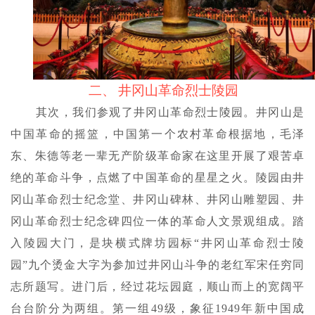
二、
井冈山革命烈士陵园
其次，我们参观了井冈山革命烈士陵园。井冈山是
中国革命的摇篮，中国第一个农村革命根据地，毛泽
东、朱德等老一辈无产阶级革命家在这里开展了艰苦卓
绝的革命斗争，点燃了中国革命的星星之火。陵园由井
冈山革命烈士纪念堂、井冈山碑林、井冈山雕塑园、井
冈山革命烈士纪念碑四位一体的革命人文景观组成。踏
入陵园大门，是块横式牌坊园标
“井冈山革命烈士陵
园”九个烫金大字为参加过井冈山斗争的老红军宋任穷同
志所题写。进门后，经过花坛园庭，顺山而上的宽阔平
台台阶分为两组。第一组49级，象征1949年新中国成