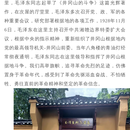
里，毛泽东同志起草了《井冈山的斗争》这篇光辉著
作，在次屋的厅堂里，毛泽东多次召开党、政、军的各
种重要会议，研究部署根据地的各项工作，1928年11月
6日，毛泽东在这里主持召开中共湘赣边界特委扩大会
议，根据中央的指示精神，重新组织了井冈山根据地内
党的最高领导机关-井冈山前委。当年八角楼的青油灯经
常彻夜通明，毛泽东同志在这里领导和指挥了井冈山根
据地斗争。我们高举旗帜，追寻革命先烈的足迹，仿佛
置身于革命年
代，感受到了革命先驱浴血奋战、不怕牺
牲、勇往直前的革命精神和坚定的革命信念。