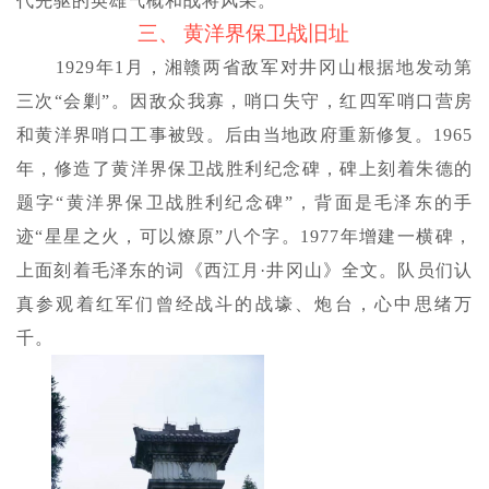
代先驱的英雄气概和战将风采。
三、
黄洋界保卫战旧址
1929年1月，湘赣两省敌军对井冈山根据地发动第
三次“会剿”。因敌众我寡，哨口失守，红四军哨口营房
和黄洋界哨口工事被毁。后由当地政府重新修复。1965
年，修造了黄洋界保卫战胜利纪念碑，碑上刻着朱德的
题字“黄洋界保卫战胜利纪念碑”，背面是毛泽东的手
迹“星星之火，可以燎原”八个字。1977年增建一横碑，
上面刻着毛泽东的词《西江月·井冈山》全文。队员们认
真参观着红军们曾经战斗的战壕、炮台，心中思绪万
千。