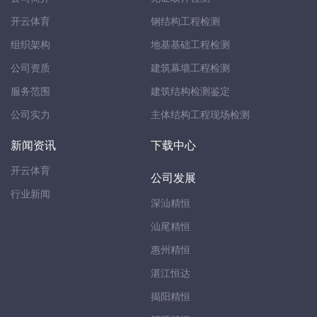
开云体育
钢结构工程检测
组织架构
地基基础工程检测
公司资质
建筑幕墙工程检测
服务范围
建筑结构检测鉴定
公司实力
主体结构工程现场检测
新闻资讯
下载中心
开云体育
公司发展
行业新闻
深汕精恒
汕尾精恒
惠州精恒
湛江恒达
揭阳精恒